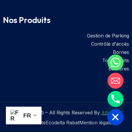
Nos Produits
Gestion de Parking
Contrôle d'accès
Bornes
Tourniquets
Barrières
Hide chaty
Copyright 2025 – All Rights Reserved By
Atlasmoz
FR
Plan de site
Ecodelta Rabat
Mention légale