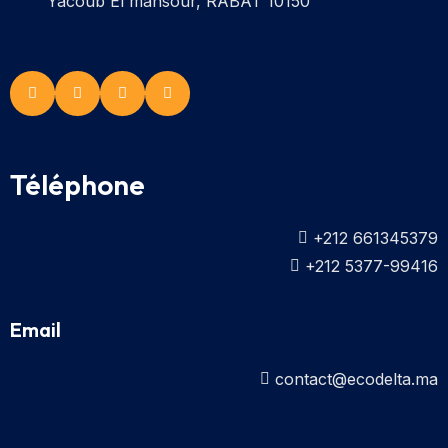
Yacoub El mansour, RABAT 10150
Téléphone
+212 661345379
+212 5377-99416
Email
contact@ecodelta.ma