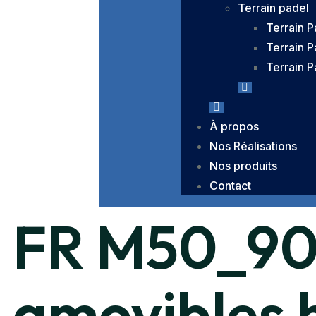
Terrain padel
Terrain 
Terrain 
Terrain P
À propos
Nos Réalisations
Nos produits
Contact
FR M50_90
amovibles h