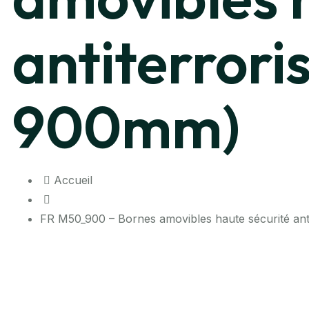
antiterrori
900mm)
Accueil
FR M50_900 – Bornes amovibles haute sécurité ant