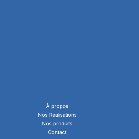
Injection Solaire
Pompage solaire
Effaroucheurs
Effaroucheur Laser Mobile
Effaroucheur Acoustique Mobile
Effaroucheur Laser Fixe
Effaroucheur Acoustique Fixe
Terrain padel
Terrain Padel Roma
Terrain Padel Panoramique
Terrain Padel Full Panoramique
À propos
Nos Réalisations
Nos produits
Contact