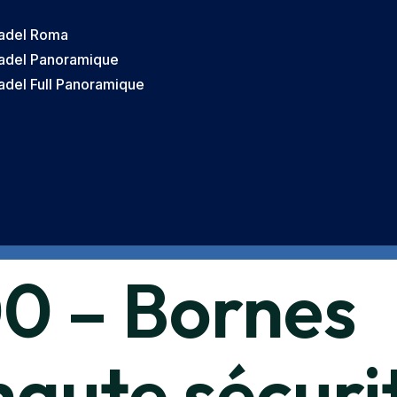
Padel Roma
Padel Panoramique
adel Full Panoramique
0 – Bornes
aute sécuri