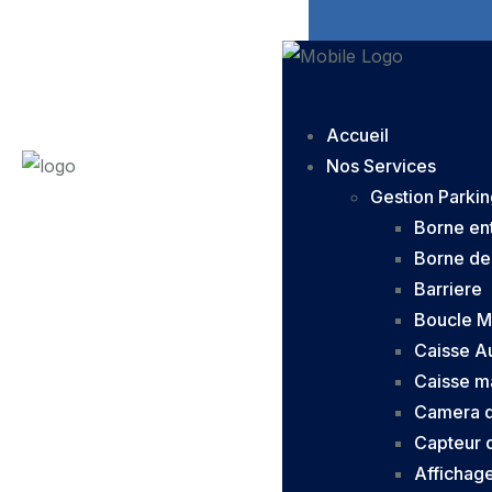
Accueil
Nos Services
Gestion Parkin
Borne en
Borne de
Barriere
Boucle M
Caisse A
Caisse m
Camera d
Capteur 
Affichage