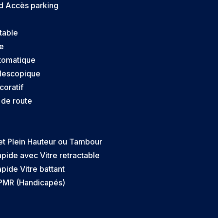
id Accès parking
table
e
tomatique
lescopique
coratif
 de route
e
et Plein Hauteur ou Tambour
apide avec Vitre retractable
apide Vitre battant
 PMR (Handicapés)