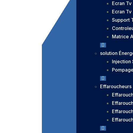
Ecran Tv
Ecran Tv
Support 
Controleu
Matrice 
solution Énerg
Injection 
Pompage 
Effaroucheurs
Effarouc
Effarouc
Effarouch
Effarouc