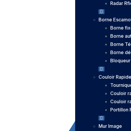
Radar Rf
Borne Escamo
Borne fix
Borne au
Borne Té
Borne dé
Bloqueur
Couloir Rapid
Tourniqu
Couloir r
Couloir r
Portillon
Mur Image