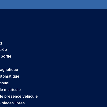
g
trée
 Sortie
agnétique
utomatique
anuel
e matricule
de presence vehicule
 places libres