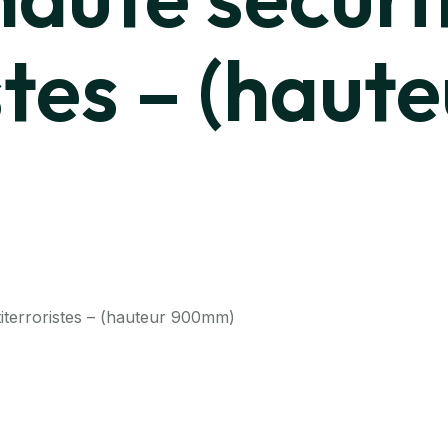
stes – (haut
iterroristes – (hauteur 900mm)