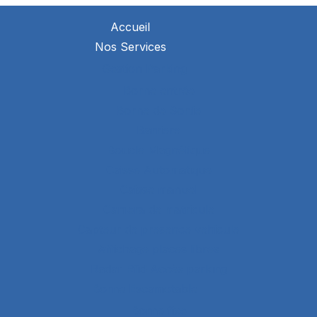
Accueil
Nos Services
Gestion Parking
Borne entrée
Borne de Sortie
Barriere
Boucle Magnétique
Caisse Automatique
Caisse manuel
Camera de matricule
Capteur de presence vehicule
Affichage places libres
Radar Rfid Accès parking
Borne Escamotable
Borne fixe