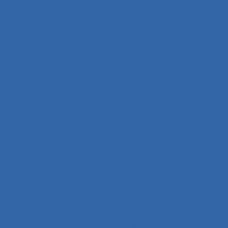
Borne automatique
Borne Télescopique
Borne décoratif
Bloqueur de route
Couloir Rapide
Tourniquet Plein Hauteur ou Tambour
Couloir rapide avec Vitre retractable
Couloir rapide Vitre battant
Portillon PMR (Handicapés)
Mur Image
Ecran Tv d’affichage 40 pouces
Ecran Tv d’affichage 55 pouces
Support TV à Bras Hydraulique
Controleur d’affichage
Matrice Affichage
solution Énergétique